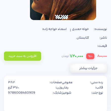
نویسنده:
خوله حمدی
اسماء خواجه زاده
ناشر:
کتابستان
قیمت:
۷۲۰,۰۰۰
۸۰۰,۰۰۰
افزودن به سبد خرید
تومان
%۱۰
جزئیات بیشتر
رده سنی:
عمومی
صفحات:
۳۸۲
قالب:
رمان
وزن:
۳۷۰ گرم
نوع جلد:
شومیز
شابک:
9786008460909