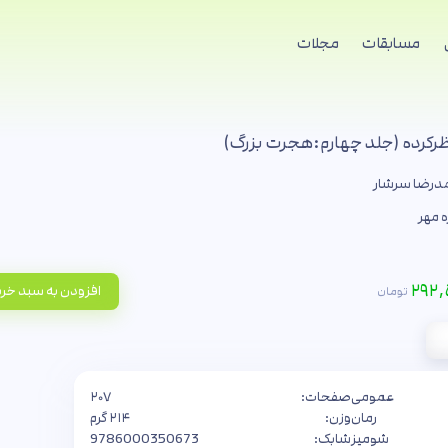
مسابقات
مجلات
نظرکرده (جلد چهارم:هجرت بزرگ)
رضا سرشار
 مهر
۲۹۲,
افزودن به سبد خر
تومان
عمومی
صفحات:
۲۰۷
رمان
وزن:
۲۱۴ گرم
شومیز
شابک:
9786000350673