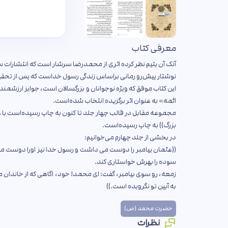
معرفی کتاب
آنک آن یتیم نظر کرده اثری از محمدرضا سرشار است که انتشارات س
نوشتار پیش‌رو رمانی براساس زندگی رسول خداست که پس از تحقیقا
این کتاب موفق که ویژه نوجوانان و بزرگسالان است، جوایز ارزشمن
ائمه» به عنوان اثر برگزیده انتخاب شده‌است.
مجموعه مقابل در قالب چهار جلد تا کنون به چاپ رسیده‌است با
بزرگ)) به چاپ رسیده‌است.
در بخشی از جلد چهارم می‌خوانیم:
((عثمان ییامبر را دوست مى داشت و رسول خدا نیز اورا دوست می
سوده را بهرش خواستارى کند.
زمعه، رو سوى بیامبر، گفت: اى محمد! خود، اگاهى که از خاندا
به آبین تو نگرویده است.))
حضرت محمد (ص)
نظرات