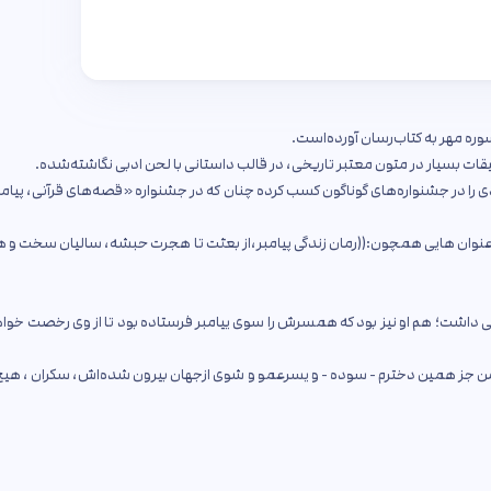
وره مهر به کتاب‌رسان آورده‌است.
ت بسیار در متون معتبر تاریخی، در قالب داستانی با لحن ادبی نگاشته‌شده.
دی را در جشنواره‌های گوناگون کسب کرده چنان که در جشنواره «قصه‌های قرآنی، پیامب
 عنوان هایی همچون:((رمان زندگی پیامبر،از بعثت تا هجرت حبشه، سالیان سخت و
 داشت؛ هم او نیز بود که همسرش را سوى ییامبر فرستاده بود تا از وى رخصت خوا
ن من جز همین دخترم - سوده - و یسرعمو و شوى ازجهان بیرون شده‌اش، سکران ، ه