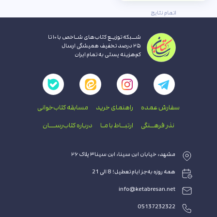
اتمام نتایج
شــبکه توزیـع کتاب‌های شـاخص با ۱۰ تا
۲۵ درصد تخفیف همیشگی ارسال
کم‌هزینه پستی به تمام ایران
سفارش عمده
راهنمای‌ خرید
مسابقه کتاب‌خوانی
نذر فرهــنگی
ارتبــاط با‌ مـا
درباره کتاب‌رســـان
مشهد، خیابان ابن سینا، ابن سینا۳ پلاک ۲۶
همه روزه به‌جز ایام تعطیل؛ 8 الی 21
info@ketabresan.net
05137232322