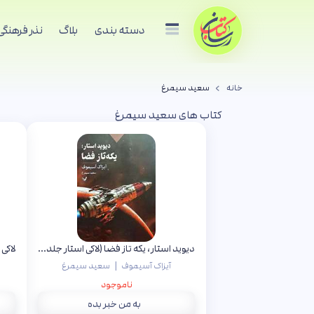
دسته بندی
بلاگ
نذر فرهنگی
خانه
سعید سیمرغ
کتاب های سعید سیمرغ
دیوید استار، یکه تاز فضا (لاکی استار جلد اول)
|
آیزاک آسیموف
سعید سیمرغ
ناموجود
به من خبر بده