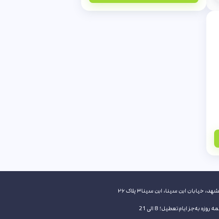
هد، خیابان ابن سینا، ابن سینا۳ پلاک ۲۶
 روزه به‌جز ایام تعطیل؛ 8 الی 21