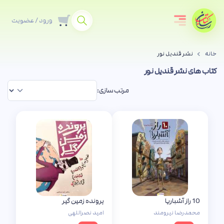
ورود / عضویت
خانه
نشر قندیل نور
کتاب های نشر قندیل نور
مرتب سازی:
10 راز آشباریا
پرونده زمین گیر
محمدرضا نیرومند
امید نصراللهی