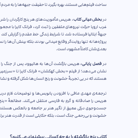
ساخت فیلم‌هایی مستند بهره بگیرد تا حقیقت جبهه‌ها را به مردم آ
در
بخش میانی کتاب
، هریس مأموریت‌های هر پنج کارگردان را شرح م
غرب اروپا حرکت نیروهای متفقین را ثبت کرد، فرانک کاپرا با مج
جبههٔ ایتالیا فرستاده شد تا شرایط زندگی خط مقدم را گزارش کند
پروژه‌ها نه تنها روایت‌گر وقایع میدانی بودند بلکه بینش آن‌ها را
بعدی‌شان کاملاً مشهود است.
در
فصل پایانی،
هریس بازگشت آن‌ها به هالیوود پس از جنگ را رو
نشان می‌دهد؛ از فیلم «بخش کهکشان» فرانک کاپرا تا «سرزمین‌ه
هستند که در پی تجربهٔ خشونت و رنج انسان‌ها شکل گرفته و ن
ترجمه‌ی مهدی مافی با افزودن پانویس‌ها و توضیحات لازم دربار
هریس را صادقانه و گرم به فارسی منتقل می‌کند. مطالعهٔ «پنج
جست‌وجوی درکی عمیق از تأثیر هنر بر جامعه و بالعکس هستند، تجر
خشونت و بی‌رحمی جنگ است، بلکه حکایتی است از قدرت هنر برای
کتاب پنج بازگشته را به چه کسانی پیشنهاد می‌کنیم؟