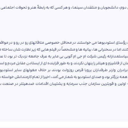
 دوم، دانشجویان و منتقدان سینما، و هر کسی که به رابطهٔ هنر و تحولات اجتماعی 
ر می کرد، رؤسای استودیوها می خواستند در محافل خصوصی ملاقاتهای رو در رو و در مواق
کنند اما در سخنرانی ها، بیانیه ها و مشخصاً در فیلم هایی که زیر نظارت شان ساخته
سیاستمدارانه رئیس شرکت ام جی ام آلویی بی مایر به عرف جامعه نزدیک تر بود تا ع
ن از فاشیزم و هیتلر را پنهان نکردند و به طور فزاینده ای از ایستادن مقابل مردم و اس
رادران وارنر طرفداران پروپا قرص روزولت بودند بر خلاف مغولهای سایر استودیو
مه بزرگتر بود و صدای استودیو به شمار می آمد، اخیرا از تمام کارمندانش خواسته ب
ی - اولین و قویترین سازمان جذب سرمایه و پشتیبان اقدامات ضدهیتلر در صنعت 