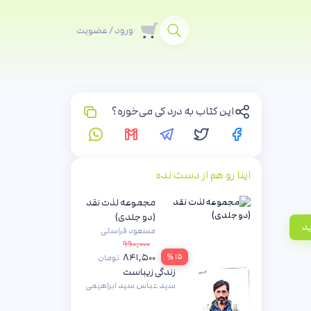
ورود / عضویت
این کتاب به درد کی می‌خوره؟
اینا رو هم از دست نده
مجموعه لذت نقد
(دو جلدی)
ید
مسعود فراستی
۹۹۰,۰۰۰
۸۴۱,۵۰۰
۱۵ %
تومان
زندگی زیباست
سید عباس سید ابراهیمی