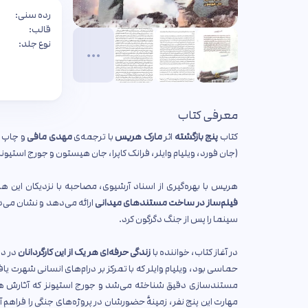
رده سنی:
قالب:
نوع جلد:
معرفی کتاب
کتاب
پنج بازگشته
اثر
مارک هریس
با ترجمه‌ی
مهدی مافی
و چاپ
ن
(جان فورد، ویلیام وایلر، فرانک کاپرا، جان هیستون و جورج استیون
هریس با بهره‌گیری از اسناد آرشیوی، مصاحبه با نزدیکان این ه
فیلم‌ساز در ساخت مستندهای میدانی
ارائه می‌دهد و نشان می‌ده
سینما را پس از جنگ دگرگون کرد.
در آغاز کتاب، خواننده با
زندگی حرفه‌ای هر یک از این کارگردانان
در ده
حماسی بود، ویلیام وایلر که با تمرکز بر درام‌های انسانی شهرت یاف
مستندسازی دقیق شناخته می‌شد و جورج استیونز که آثارش ه
مهارت این پنج نفر، زمینهٔ حضورشان در پروژه‌های جنگی را فراهم 