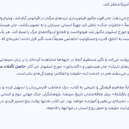
مریکا منتقل کند.
ی‌دهد: جان فورد مأمور فیلم‌برداری نبردهای مرگبار در اقیانوس آرام شد، ویلیام وای
موعهٔ «خاطرات جنگ» تلاش کرد چهرهٔ انسانی سربازان را به تصویر بکشد، جان هیست
 و جورج استیونز مأمور شد هولوکاست و فجایع اردوگاه‌های مرگ را ضبط کند. هر یک ا
 نسبت به اخلاق، قدرت و مسئولیت اجتماعی عمیقاً تحت تأثیر قرار دادند؛ تجربه‌ای که در
ایت می‌کند و تأثیر مستقیم آنچه در جبهه‌ها مشاهده کرده‌اند را بر زبان سینمای
ای تاریک» جان هیستون و «گلادیاتور» جورج استیونز. این آثار،
حاصل تأملات ع
شان می‌دهند هنر در خدمت ثبت حقیقت و انعکاس پیچیدگی‌های بشر است.
هٔ مفاهیم فرهنگی و تاریخی به کتاب، درک مخاطب فارسی‌زبان را تسهیل کرده و ن
 بازگشته» برای علاقه‌مندان تاریخ سینما، پژوهشگران جنگ جهانی دوم و کسانی 
به‌ای بی‌نظیر و آموزنده خواهد بود. این کتاب نه‌تنها روایت پنج مسیر فردی در م
 ثبت حقیقت و تحول روح انسان در مواجهه با فاجعه.