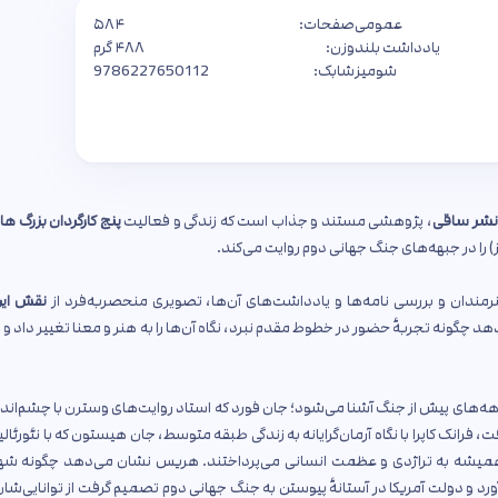
عمومی
صفحات:
۵۸۴
یادداشت بلند
وزن:
۴۸۸ گرم
شومیز
شابک:
9786227650112
شر ساقی
، پژوهشی مستند و جذاب است که زندگی و فعالیت
پنج کارگردان بزرگ ها
ز) را در جبهه‌های جنگ جهانی دوم روایت می‌کند.
نرمندان و بررسی نامه‌ها و یادداشت‌های آن‌ها، تصویری منحصربه‌فرد از
نقش این
د چگونه تجربهٔ حضور در خطوط مقدم نبرد، نگاه آن‌ها را به هنر و معنا تغییر داد و
ه‌های پیش از جنگ آشنا می‌شود؛ جان فورد که استاد روایت‌های وسترن با چشم‌اند
ت، فرانک کاپرا با نگاه آرمان‌گرایانه به زندگی طبقه متوسط، جان هیستون که با نئورئال
میشه به تراژدی و عظمت انسانی می‌پرداختند. هریس نشان می‌دهد چگونه شه
آورد و دولت آمریکا در آستانهٔ پیوستن به جنگ جهانی دوم تصمیم گرفت از توانایی‌شان