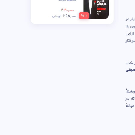
۳۳۰,۰۰۰
۲۹۷,۰۰۰
۱۰ %
تومان
لر در
ون به
ز این
 آثار
ی‌شان
میقی
وشتهٔ
که در
یانهٔ