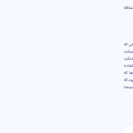
علاقه
عی که
 میشد
ملکرد
تفاده
ها که
ود که
سینما