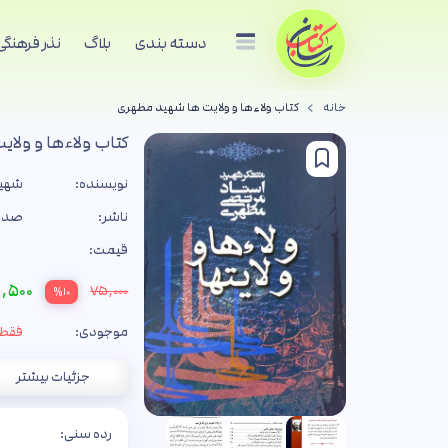
دسته بندی
بلاگ
نذر فرهنگی
خانه
کتاب ولاءها و ولایت ها شهید مطهری
کتاب ولاءها و ولا
نویسنده:
شهید
ناشر:
صدرا
قیمت:
,۵۰۰
۷۵,۰۰۰
%۱۰
موجودی:
فقط 1 جل
جزئیات بیشتر
رده سنی: