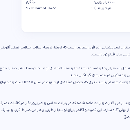
سخنرانی
وزن:
۹۰ گرم
شومیز
شابک:
9789645600431
ندان اسلام‌شناس در قرن معاصر است که لحظه لحظه انقلاب اسلامی نقش آفرینی ک
ترین بیان قیام کرده‌است.
ه شامل سخنرانی‌ها و دست‌نوشته‌ها و نقد نامه‌های او است توسط نشر صدرا جمع‌
ن و متفکران در عصرهای گوناگون باشد.
از آشناترین آثار ایشان که به کتاب‌رسان آمده‌است، کتاب«ولاءها و ولایت ها» می‌باشد، اثری که حاصل مقاله‌ای 
نوعی قدرت و اراده داده شده که می‌تواند به اذن و امر پروردگار در کائنات تصرف
د، از نهان آگاه سازد. این قدرت و آگاهی برای او تنها از طریق پیمودن صراط قرب و نزدی
.))