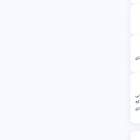
ای
نی
که
ای