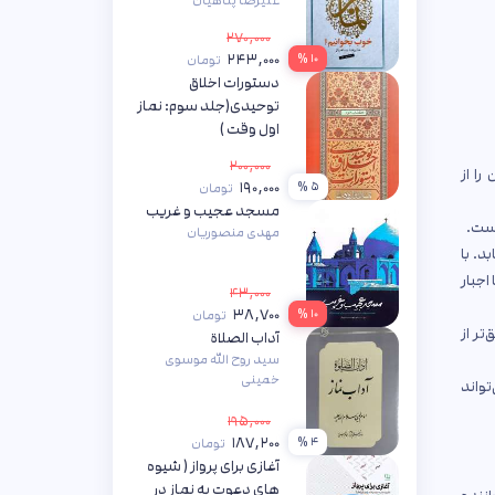
علیرضا پناهیان
۲۷۰,۰۰۰
۲۴۳,۰۰۰
۱۰ %
تومان
دستورات اخلاق
توحیدی(جلد سوم: نماز
اول وقت )
محمدتقی فیاض بخش -
۲۰۰,۰۰۰
مهدی امیری
را از
۱۹۰,۰۰۰
۵ %
تومان
مسجد عجیب و غریب
است.
مهدی منصوریان
د. با
اجبار
۴۳,۰۰۰
۳۸,۷۰۰
۱۰ %
تومان
تر از
آداب الصلاة
سید روح الله موسوی
خمینی
تواند
۱۹۵,۰۰۰
۱۸۷,۲۰۰
۴ %
تومان
آغازی برای پرواز ( شیوه
های دعوت به نماز در