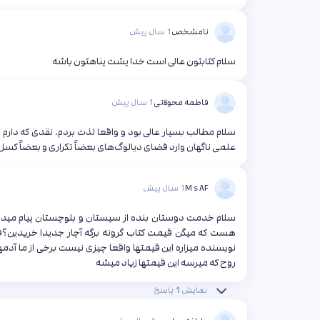
نامشخص
1 سال پیش
سلام کتابتون عالی است خدا پشت پناهتون باشه
فاطمه محولاتی
1 سال پیش
سلام مطالب بسیار عالی بود و واقعا لذت بردم. نقدی که دار
علمی ناگهان وارد فضای دیالوگ‌های بعضاً تکراری و بعضاً کسل
M s AF
1 سال پیش
سلام خدمت دوستان بنده از سیستان و بلوچستان پیام میدم خو
هست که میگن قیمت کتاب گرونه برگه آچار جدیدا خریدین؟ق
نویسنده میزاره این قیمتها واقعا چیزی نیست برخی از ما آدمه
روح که میرسه این قیمتها زیاد میشه
نمایش
1
پاسخ