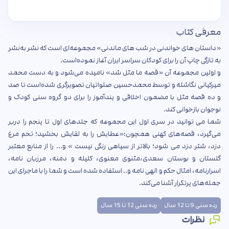
معرفی کتاب
«داستان های خواندنی در شب های ماندنی» مجموعه‌ای است که نشر به‌نشر
به تازگی چاپ آن را برای کودکان سراسر ایران آغاز نموده‌است.
و اولین مجموعه آن «قصه ما مثل شد» نامیده می‌شود و به دست محمد
میرکیانی نگاشته و توسط محمدحسین صلواتیان تصویرگری شده‌است تا صد
و ده قصه مثل با مضمون اخلاقی و پندآموز را برای دو گروه سنی کودک و
نوجوان بازخوانی کند.
شما می توانید در سری اول این مجموعه که جلدهای اول تا پنجم را دربر
می‌گیرد، قصه‌های کهنی همچون:«عطایش را به لقایش بخشید؛ تخم مرغ
دزد، شتر دزد می شود؛ بالاتر از سیاهی رنگی نیست » و... را از منابع معتبر
گلستان و بوستان سعدی،مثنوی معنوی، کلیله و دمنه، مرزبان نامه،
اسرارنامه، امثال حکم و الهی نامه و..‌ استفاده شده است و شما را با ماجرای این
جمله‌های پرتکرار آشنا می‌کند.
رده سنی 9 تا 12 سال
رده سنی 12 تا 15 سال
نظرات