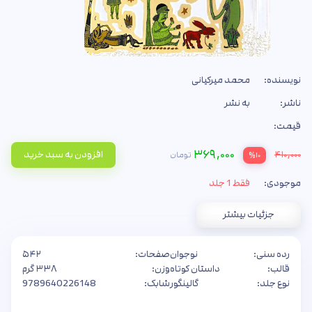
نویسنده:
محمد میرکیانی
ناشر:
به نشر
قیمت:
۳۶۹,۰۰۰
۴۱۰,۰۰۰
افزودن به سبد خرید
تومان
%۱۰
موجودی:
فقط 1 جلد
جزئیات بیشتر
رده سنی:
نوجوان
صفحات:
۵۴۲
قالب:
داستان کوتاه
وزن:
۳۳۸ گرم
نوع جلد:
گالینگور
شابک:
9789640226148