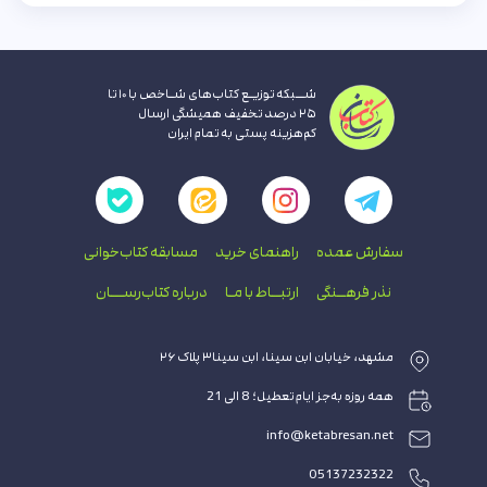
شــبکه توزیـع کتاب‌های شـاخص با ۱۰ تا
۲۵ درصد تخفیف همیشگی ارسال
کم‌هزینه پستی به تمام ایران
سفارش عمده
راهنمای‌ خرید
مسابقه کتاب‌خوانی
نذر فرهــنگی
ارتبــاط با‌ مـا
درباره کتاب‌رســـان
مشهد، خیابان ابن سینا، ابن سینا۳ پلاک ۲۶
همه روزه به‌جز ایام تعطیل؛ 8 الی 21
info@ketabresan.net
05137232322