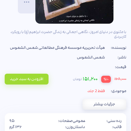
با مثنوی در دنیای امروز، نگاهی اجمالی به زندگی حضرت ابراهیم (ع) با رویکرد
کاربردی
نویسنده:
هیأت تحریریه موسسه فرهنگی مطالعاتی شمس الشموس
ناشر:
شمس الشموس
قیمت:
۱۵۱,۲۰۰
۱۶۸,۰۰۰
افزودن به سبد خرید
تومان
%۱۰
موجودی:
فقط 2 جلد
جزئیات بیشتر
رده سنی:
عمومی
صفحات:
۹۵
قالب:
داستان
وزن:
۱۳۶ گرم