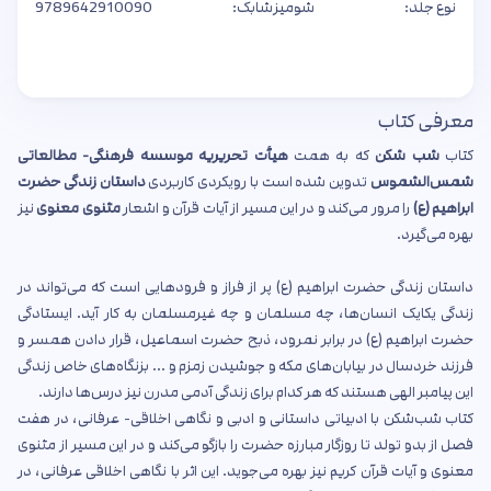
نوع جلد:
شومیز
شابک:
9789642910090
معرفی کتاب
کتاب
شب شکن
که به همت
هیأت تحریریه موسسه فرهنگی- مطالعاتی
شمس‌الشموس
تدوین شده است با رویکردی کاربردی
داستان زندگی حضرت
ابراهیم (ع)
را مرور می‌کند و در این مسیر از آیات قرآن و اشعار
مثنوی معنوی
نیز
بهره می‌گیرد.
داستان زندگی حضرت ابراهیم (ع) پر از فراز و فرودهایی است که می‌تواند در
زندگی یکایک انسان‌ها، چه مسلمان و چه غیرمسلمان به کار آید. ایستادگی
حضرت ابراهیم (ع) در برابر نمرود، ذبح حضرت اسماعیل، قرار دادن همسر و
فرزند خردسال در بیابان‌های مکه و جوشیدن زمزم و ... بزنگاه‌های خاص زندگی
این پیامبر الهی هستند که هر کدام برای زندگی آدمی مدرن نیز درس‌ها دارند.
کتاب شب‌شکن با ادبیاتی داستانی و ادبی و نگاهی اخلاقی- عرفانی، در هفت
فصل از بدو تولد تا روزگار مبارزه حضرت را بازگو می‌کند و در این مسیر از مثنوی
معنوی و آیات قرآن کریم نیز بهره می‌جوید. این اثر با نگاهی اخلاقی عرفانی، در