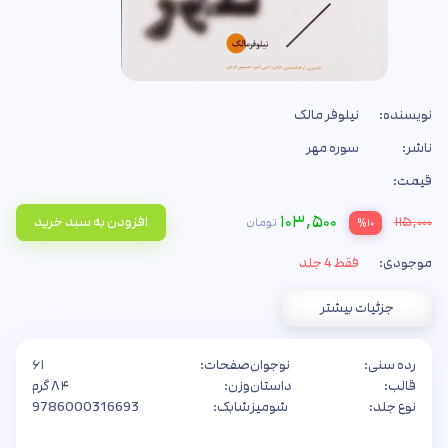
نویسنده:
نیلوفر مالک
ناشر:
سوره مهر
قیمت:
۱۰۳,۵۰۰
۱۱۵,۰۰۰
افزودن به سبد خرید
تومان
%۱۰
موجودی:
فقط 4 جلد
جزئیات بیشتر
رده سنی:
نوجوان
صفحات:
۶۱
قالب:
داستان
وزن:
۸۴ گرم
نوع جلد:
شومیز
شابک:
9786000316693