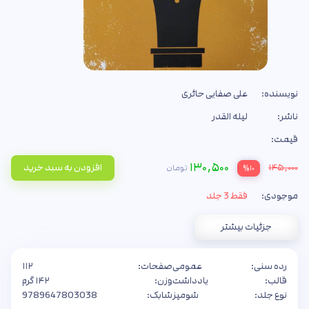
نویسنده:
علی صفایی حائری
ناشر:
لیله القدر
قیمت:
۱۳۰,۵۰۰
۱۴۵,۰۰۰
افزودن به سبد خرید
تومان
%۱۰
موجودی:
فقط 3 جلد
جزئیات بیشتر
رده سنی:
عمومی
صفحات:
۱۱۲
قالب:
یادداشت
وزن:
۱۴۲ گرم
نوع جلد:
شومیز
شابک:
9789647803038