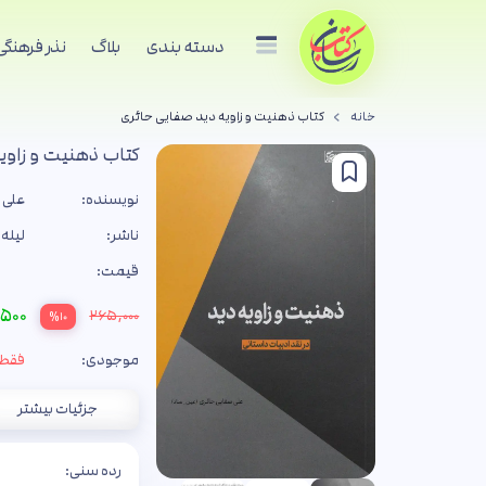
دسته بندی
بلاگ
نذر فرهنگی
خانه
کتاب ذهنیت و زاویه دید صفایی حائری
کتاب ذهنیت و زاوی
نویسنده:
علی 
ناشر:
لیله 
قیمت:
۵۰۰
۲۶۵,۰۰۰
%۱۰
موجودی:
فقط 7 جل
جزئیات بیشتر
رده سنی: