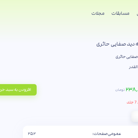
مسابقات
مجلات
ه دید صفایی حائری
صفایی حائری
القدر
۲۳۸,
افزودن به سبد خر
تومان
د
عمومی
صفحات:
۲۵۲