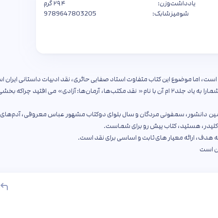
یادداشت
وزن:
۲۹۴ گرم
شومیز
شابک:
9789647803205
ه است، اما موضوع این کتاب متفاوت استاد صفایی حائری، نقد ادبیات داستانی ایران ا
اگر شما مجموعه۵ جلدی «روش نقد» را خوانده باشید، این اثر شمارا به یاد جلد۲ ام آن با نام « نقد مکتب‌ها، آرمان‌ها: آزادی» می افتید چراکه
مین دانشور، سمفونی مردگان و سال بلوای دوکتاب مشهور عباس معروفی، آدم‌های 
کلیدر، هستید، کتاب پیش رو برای شماست.
ه هدف، ارائه معیار های ثابت و اساسی برای نقد است.
ن است ‌