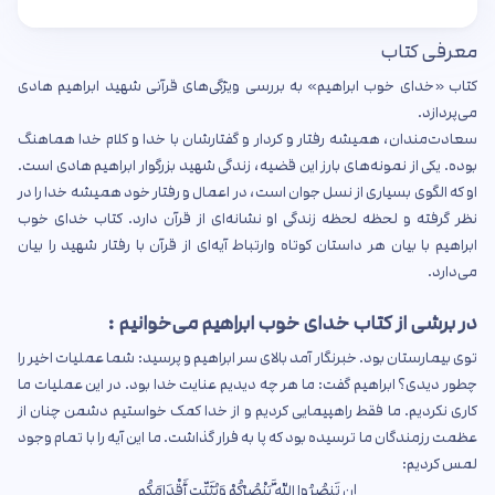
معرفی کتاب
کتاب «خدای خوب ابراهیم» به بررسی ویژگی‌های قرآنی شهید ابراهیم هادی
می‌پردازد.
سعادت‌مندان، همیشه رفتار و کردار و گفتارشان با خدا و کلام خدا هماهنگ
بوده. یکی از نمونه‌های بارز این قضیه، زندگی شهید بزرگوار ابراهیم هادی است.
او که الگوی بسیاری از نسل جوان است، در اعمال و رفتار خود همیشه خدا را در
نظر گرفته و لحظه لحظه زندگی او نشانه‌ای از قرآن دارد. کتاب خدای خوب
ابراهیم با بیان هر داستان کوتاه وارتباط آیه‌ای از قرآن با رفتار شهید را بیان
می‌دارد.
در برشی از کتاب خدای خوب ابراهیم می‌خوانیم :
توی بیمارستان بود. خبرنگار آمد بالای سر ابراهیم و پرسید: شما عملیات اخیر را
چطور دیدی؟ ابراهیم گفت: ما هر چه دیدیم عنایت خدا بود. در این عملیات ما
کاری نکردیم. ما فقط راهپیمایی کردیم و از خدا کمک خواستیم دشمن چنان از
عظمت رزمندگان ما ترسیده بود که پا به فرار گذاشت. ما این آیه را با تمام وجود
لمس کردیم:
إن تَنصُرُوا اللَّهَ یَنْصُرْکُمْ وَیُثَبِّت أَقْدَامَکُم