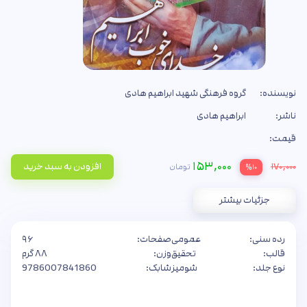
نویسنده:
گروه فرهنگی شهید ابراهیم هادی
ناشر:
ابراهیم هادی
قیمت:
۱۵۳,۰۰۰
۱۷۰,۰۰۰
افزودن به سبد خرید
تومان
%۱۰
جزئیات بیشتر
رده سنی:
عمومی
صفحات:
۹۶
قالب:
تحقیق
وزن:
۸۸ گرم
نوع جلد:
شومیز
شابک:
9786007841860