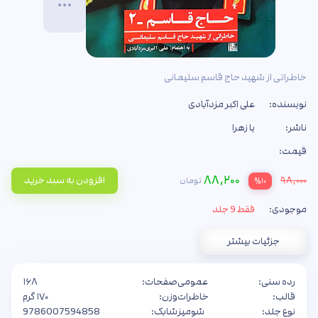
خاطراتی از شهید حاج قاسم سلیمانی
نویسنده:
علی اکبر مزدآبادی
ناشر:
یا زهرا
قیمت:
۸۸,۲۰۰
۹۸,۰۰۰
افزودن به سبد خرید
تومان
%۱۰
موجودی:
فقط 9 جلد
جزئیات بیشتر
رده سنی:
عمومی
صفحات:
۱۶۸
قالب:
خاطرات
وزن:
۱۷۰ گرم
نوع جلد:
شومیز
شابک:
9786007594858