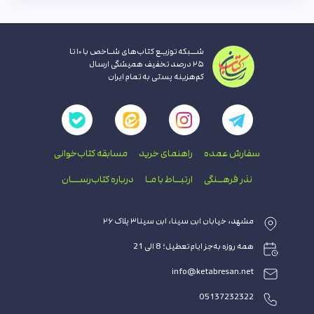
شــبکه توزیـع کتاب‌های شـاخص با ۱۰ تا
۲۵ درصد تخفیف همیشگی ارسال
کم‌هزینه پستی به تمام ایران
سفارش عمده
راهنمای‌ خرید
مسابقه کتاب‌خوانی
نذر فرهــنگی
ارتبــاط با‌ مـا
درباره کتاب‌رســـان
مشهد، خیابان ابن سینا، ابن سینا۳ پلاک ۲۶
همه روزه به‌جز ایام تعطیل؛ 8 الی 21
info@ketabresan.net
05137232322