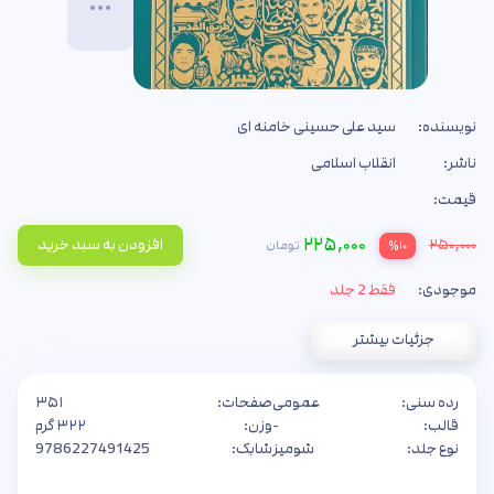
نویسنده:
سید علی حسینی خامنه ای
ناشر:
انقلاب اسلامی
قیمت:
۲۲۵,۰۰۰
۲۵۰,۰۰۰
افزودن به سبد خرید
تومان
%۱۰
موجودی:
فقط 2 جلد
جزئیات بیشتر
رده سنی:
عمومی
صفحات:
۳۵۱
قالب:
-
وزن:
۳۲۲ گرم
نوع جلد:
شومیز
شابک:
9786227491425