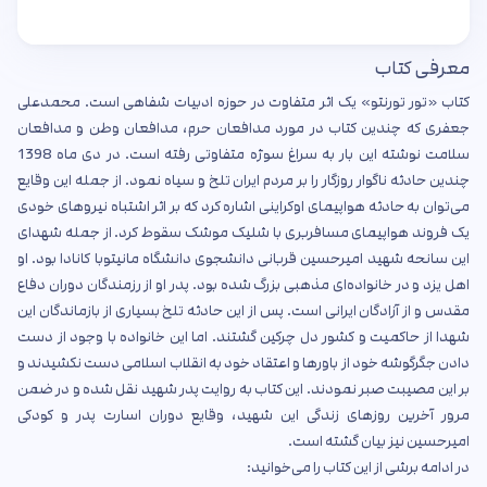
معرفی کتاب
کتاب «تور تورنتو» یک اثر متفاوت در حوزه ادبیات شفاهی است. محمدعلی
جعفری که چندین کتاب در مورد مدافعان حرم، مدافعان وطن و مدافعان
سلامت نوشته این بار به سراغ سوژه متفاوتی رفته است. در دی ماه 1398
چندین حادثه ناگوار روزگار را بر مردم ایران تلخ و سیاه نمود. از جمله این وقایع
می‌توان به حادثه هواپیمای اوکراینی اشاره کرد که بر اثر اشتباه نیروهای خودی
یک فروند هواپیمای مسافربری با شلیک موشک سقوط کرد. از جمله شهدای
این سانحه شهید امیرحسین قربانی دانشجوی دانشگاه مانیتوبا کانادا بود. او
اهل یزد و در خانواده‌ای مذهبی بزرگ شده بود. پدر او از رزمندگان دوران دفاع
مقدس و از آزادگان ایرانی است. پس از این حادثه تلخ بسیاری از بازماندگان این
شهدا از حاکمیت و کشور دل چرکین گشتند. اما این خانواده با وجود از دست
دادن جگرگوشه خود از باورها و اعتقاد خود به انقلاب اسلامی دست نکشیدند و
بر این مصیبت صبر نمودند. این کتاب به روایت پدر شهید نقل شده و در ضمن
مرور آخرین روزهای زندگی این شهید، وقایع دوران اسارت پدر و کودکی
امیرحسین نیز بیان گشته است.
در ادامه برشی از این کتاب را می‌خوانید: