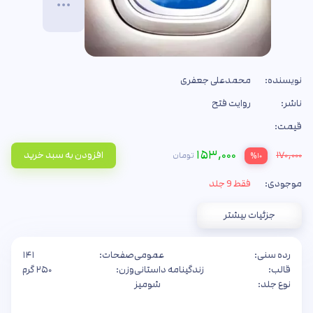
نویسنده:
محمدعلی جعفری
ناشر:
روایت فتح
قیمت:
۱۵۳,۰۰۰
۱۷۰,۰۰۰
افزودن به سبد خرید
تومان
%۱۰
موجودی:
فقط 9 جلد
جزئیات بیشتر
رده سنی:
عمومی
صفحات:
۱۴۱
قالب:
زندگینامه داستانی
وزن:
۲۵۰ گرم
نوع جلد:
شومیز