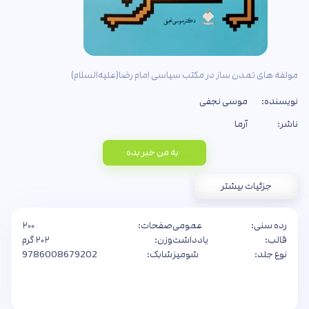
مولفه های تمدن ساز در مکتب سیاسی امام رضا(علیه‌السلام)
نویسنده:
موسی نجفی
ناشر:
آرما
به من خبر بده
جزئیات بیشتر
رده سنی:
عمومی
صفحات:
۲۰۰
قالب:
یادداشت
وزن:
۲۰۲ گرم
نوع جلد:
شومیز
شابک:
9786008679202