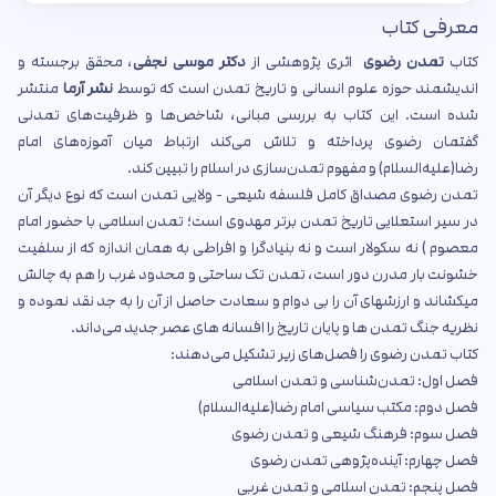
معرفی کتاب
کتاب
تمدن رضوی
اثری پژوهشی از
دکتر موسی نجفی
، محقق برجسته و
اندیشمند حوزه علوم انسانی و تاریخ تمدن است که توسط
نشر آرما
منتشر
شده است. این کتاب به بررسی مبانی، شاخص‌ها و ظرفیت‌های تمدنی
گفتمان رضوی پرداخته و تلاش می‌کند ارتباط میان آموزه‌های امام
رضا(علیه‌السلام) و مفهوم تمدن‌سازی در اسلام را تبیین کند.
تمدن رضوی مصداق کامل فلسفه شیعی - ولایی تمدن است که نوع دیگر آن
در سیر استعلایی تاریخ تمدن برتر مهدوی است؛ تمدن اسلامی با حضور امام
معصوم ) نه سکولار است و نه بنیادگرا و افراطی به همان اندازه که از سلفیت
خشونت بار مدرن دور است، تمدن تک ساحتی و محدود غرب را هم به چالش
میکشاند و ارزشهای آن را بی دوام و سعادت حاصل از آن را به جد نقد نموده و
نظریه جنگ تمدن ها و پایان تاریخ را افسانه های عصر جدید می‌داند.
کتاب تمدن رضوی را فصل‌های زیر تشکیل می‌دهند:
فصل اول: تمدن‌شناسی و تمدن اسلامی
فصل دوم: مکتب سیاسی امام رضا(علیه‌السلام)
فصل سوم: فرهنگ شیعی و تمدن رضوی
فصل چهارم: آینده‌پژوهی تمدن رضوی
فصل پنجم: تمدن اسلامی و تمدن غربی