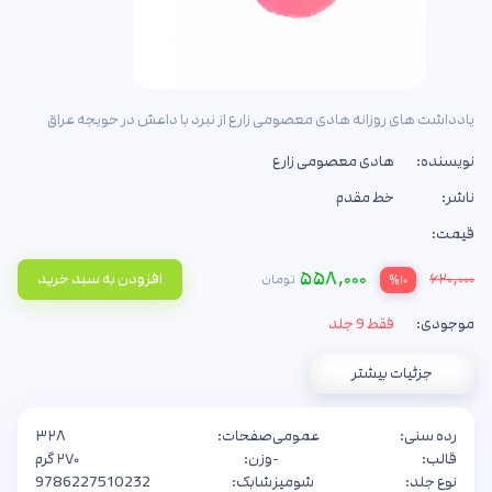
یادداشت های روزانه هادی معصومی زارع از نبرد با داعش در حویجه عراق
نویسنده:
هادی معصومی زارع
ناشر:
خط مقدم
قیمت:
۵۵۸,۰۰۰
۶۲۰,۰۰۰
افزودن به سبد خرید
تومان
%۱۰
موجودی:
فقط 9 جلد
جزئیات بیشتر
رده سنی:
عمومی
صفحات:
۳۲۸
قالب:
-
وزن:
۲۷۰ گرم
نوع جلد:
شومیز
شابک:
9786227510232