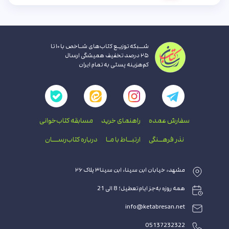
شــبکه توزیـع کتاب‌های شـاخص با ۱۰ تا
۲۵ درصد تخفیف همیشگی ارسال
کم‌هزینه پستی به تمام ایران
سفارش عمده
راهنمای‌ خرید
مسابقه کتاب‌خوانی
نذر فرهــنگی
ارتبــاط با‌ مـا
درباره کتاب‌رســـان
مشهد، خیابان ابن سینا، ابن سینا۳ پلاک ۲۶
همه روزه به‌جز ایام تعطیل؛ 8 الی 21
info@ketabresan.net
05137232322