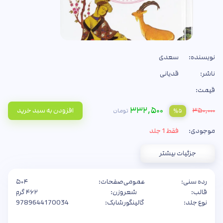
نویسنده:
سعدی
ناشر:
قدیانی
قیمت:
۳۳۲,۵۰۰
۳۵۰,۰۰۰
افزودن به سبد خرید
تومان
%۵
موجودی:
فقط 1 جلد
جزئیات بیشتر
رده سنی:
عمومی
صفحات:
۵۰۴
قالب:
شعر
وزن:
۴۶۲ گرم
نوع جلد:
گالینگور
شابک:
9789644170034