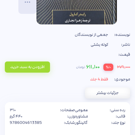
نویسنده:
جمعی از نویسندگان
ناشر:
کوله پشتی
قیمت:
۶۱۱,۱۰۰
۶۷۹,۰۰۰
افزودن به سبد خرید
تومان
%۱۰
موجودی:
فقط 4 جلد
جزئیات بیشتر
رده سنی:
عمومی
صفحات:
۳۱۰
قالب:
مشاوره
وزن:
۴۴۰ گرم
نوع جلد:
گالینگور
شابک:
9786004613385