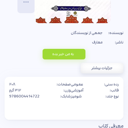
نویسنده:
جمعی از نویسندگان
ناشر:
معارف
به من خبر بده
جزئیات بیشتر
رده سنی:
عمومی
صفحات:
۲۰۸
قالب:
آموزشی
وزن:
۳۱۲ گرم
نوع جلد:
شومیز
شابک:
9786004414722
معرفی کتاب