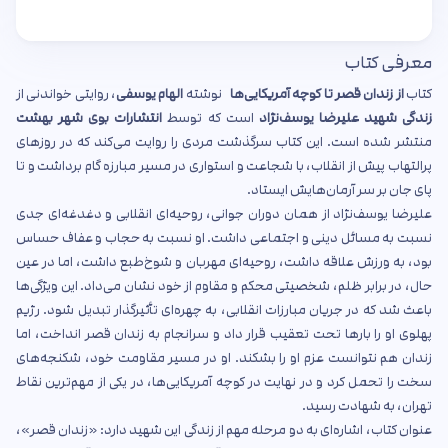
معرفی کتاب
کتاب
از زندان قصر تا کوچه آمریکایی‌ها
نوشته
الهام یوسفی
، روایتی خواندنی از
زندگی شهید علیرضا یوسف‌نژاد
است که توسط
انتشارات بوی شهر بهشت
منتشر شده است. این کتاب سرگذشت مردی را روایت می‌کند که در روزهای
پرالتهاب پیش از انقلاب، با شجاعت و استواری در مسیر مبارزه گام برداشت و تا
پای جان بر سر آرمان‌هایش ایستاد.
علیرضا یوسف‌نژاد از همان دوران جوانی، روحیه‌ای انقلابی و دغدغه‌ای جدی
نسبت به مسائل دینی و اجتماعی داشت. او نسبت به حجاب و عفاف حساس
بود، به ورزش علاقه داشت، روحیه‌ای مهربان و شوخ‌طبع داشت، اما در عین
حال، در برابر ظلم، شخصیتی محکم و مقاوم از خود نشان می‌داد. این ویژگی‌ها
باعث شد که در جریان مبارزات انقلابی، به چهره‌ای تأثیرگذار تبدیل شود. رژیم
پهلوی او را بارها تحت تعقیب قرار داد و سرانجام به زندان قصر انداخت، اما
زندان هم نتوانست عزم او را بشکند. او در مسیر مقاومت خود، شکنجه‌های
سخت را تحمل کرد و در نهایت در کوچه آمریکایی‌ها، در یکی از مهم‌ترین نقاط
تهران، به شهادت رسید.
عنوان کتاب، اشاره‌ای به دو مرحله مهم از زندگی این شهید دارد: «زندان قصر»،