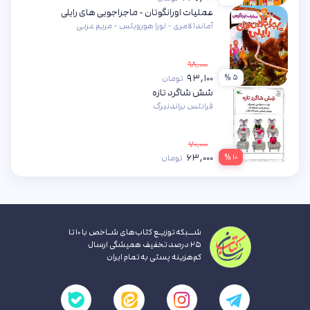
عملیات اورانگوتان - ماجراجویی های رایلی
آماندا لامری - لورا هورویتس - مریم عربی
۹۸,۰۰۰
۹۳,۱۰۰
۵ %
تومان
شش شاگرد تازه
فرانتس براندنبرگ
۷۰,۰۰۰
۶۳,۰۰۰
۱۰ %
تومان
شــبکه توزیـع کتاب‌های شـاخص با ۱۰ تا
۲۵ درصد تخفیف همیشگی ارسال
کم‌هزینه پستی به تمام ایران