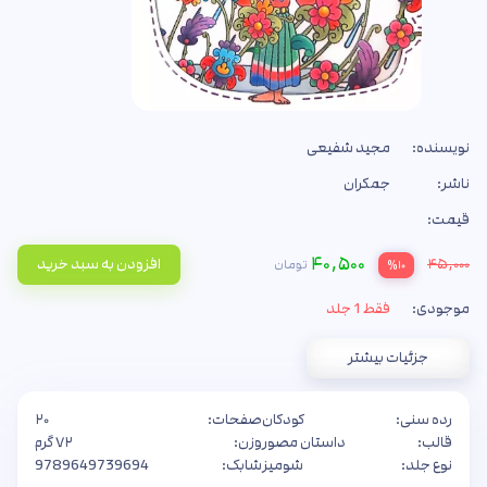
نویسنده:
مجید شفیعی
ناشر:
جمکران
قیمت:
۴۰,۵۰۰
۴۵,۰۰۰
افزودن به سبد خرید
تومان
%۱۰
موجودی:
فقط 1 جلد
جزئیات بیشتر
رده سنی:
کودکان
صفحات:
۲۰
قالب:
داستان مصور
وزن:
۷۲ گرم
نوع جلد:
شومیز
شابک:
9789649739694