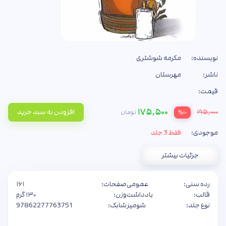
نویسنده:
مکرمه شوشتری
ناشر:
مهرستان
قیمت:
۱۷۵,۵۰۰
۱۹۵,۰۰۰
افزودن به سبد خرید
تومان
%۱۰
موجودی:
فقط 3 جلد
جزئیات بیشتر
رده سنی:
عمومی
صفحات:
۱۶۱
قالب:
یادداشت
وزن:
۱۳۰ گرم
نوع جلد:
شومیز
شابک:
97862277763751