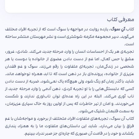
معرفی کتاب
کتاب
آنِ سوگ
، یازده روایت در مواجهه با سوگ است که از تجربه افراد مختلف
می‌گوید. دبیر مجموعه مکرمه شوشتری است و نشر مهرستان منتشر ساخته
است.
تجربه‌ی هر یک از احساسات انسان را وارد مرحله جدید می‌کند. شادی، غرور،
عشق یا حس کمال. اما غم از دست دادن عضوی از خانواده یا دوست یا هر
شخصی در زندگی‌مان، تجربه‌ای متفاوت را رقم می‌زند. سوگ و غم فقدان
عزیزی از خانواده‌، پرونده‌ای باز در ذهن است که تا ابد همراه توخواهد ماند.
شاید با گذر زمان کم رنگ شود ولی هیچ‌گاه پاک نمی‌شود. ضربه از دست دادن
کسی که دلبستگی‌هایی را با او تجربه کردی، ذهن آدمی را وارد مرحله جدید از
تاب آوری می‌کند. البته در این راه عده‌ای توان تاب‌اوری ندارند و شکست
می‌خوردند. و امان از تیر خاطرات که پس از اولین روز به خاک سپاری عزیزمان،
به سمت قلبمان شلیک می‌شود.
کتاب آن سوگ، تجربه‌های متفاوت افراد متختلف از برخورد و مواجه‌شان با غم
فراق را بیان می‌دارد. شاید این داستان‌های متفاوت ما را به همزاد پنداری
بکشاند و خود را در قامت آن صبوری که چاره‌ای جز صبر ندراد ببینیم.