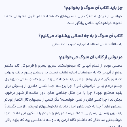
چرا باید کتاب آن سوگ را بخوانیم؟
خواندن از دردی مشترک بین انسان‌های که همه ما در طول عمرمان حتما
تجربه خواهیم کرد، تامل برانگیز است.
کتاب آن سوگ را به چه کسانی پیشنهاد می‌کنیم؟
به علاقه‌مندان مطالعه درباره تجربیات انسانی.
در برشی از کتاب آن سوگ می‌خوانیم:
عصبی بودم از تمام آنهایی که میخواستند سریع پسرم را فراموش کنم متنفر
بودم از آنهایی که به خودشان اجازه دادند دست به وسایل پسرم بزنند و برایم
تصمیم بگیرند بیزار بودم. چطور باید عجله کنی و کسی را که دوستش داری توی
چشم برهم زدنی فراموش کنی؟ چرا پروسه جدا شدن مادری از پسرش برای
بقیه محترم نبود؟ چرا با من مثل جذامی های دور مانده از شهر برخورد
میکردند؟ چرا کسی نظرم را نمی خواست؟ مگر کسی از سیبهای کال انتظار زودتر
رسیدن دارد؟ چرا به خودشان اجازه دادند دلخوشیهای کوچکم را از من بگیرند؟
باید بین وسایل پسرم بی هدف پرسه میزدم و خودم را تسکین می دادم. تنها
خوشبختی ساختگی که داشتم نگاه کردن به دوسه تا عکسی بود که برایم باقی
مانده بود.