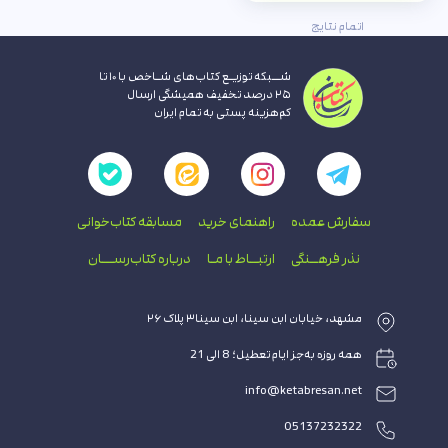
اتمام نتایج
شــبکه توزیـع کتاب‌های شـاخص با ۱۰ تا
۲۵ درصد تخفیف همیشگی ارسال
کم‌هزینه پستی به تمام ایران
سفارش عمده
راهنمای‌ خرید
مسابقه کتاب‌خوانی
نذر فرهــنگی
ارتبــاط با‌ مـا
درباره کتاب‌رســـان
مشهد، خیابان ابن سینا، ابن سینا۳ پلاک ۲۶
همه روزه به‌جز ایام تعطیل؛ 8 الی 21
info@ketabresan.net
05137232322