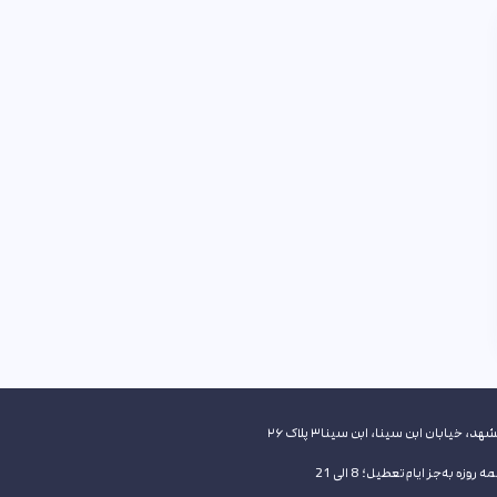
هد، خیابان ابن سینا، ابن سینا۳ پلاک ۲۶
 روزه به‌جز ایام تعطیل؛ 8 الی 21