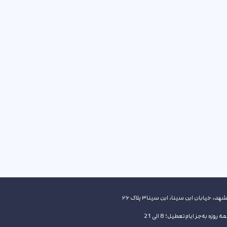
هد، خیابان ابن سینا، ابن سینا۳ پلاک ۲۶
 روزه به‌جز ایام تعطیل؛ 8 الی 21