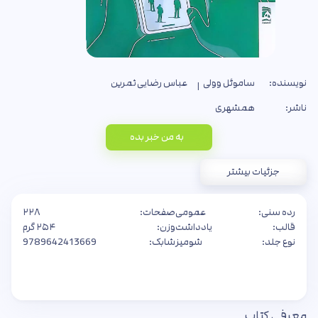
نویسنده:
ساموئل وولی
عباس رضایی ثمرین
ناشر:
همشهری
به من خبر بده
جزئیات بیشتر
رده سنی:
عمومی
صفحات:
۲۲۸
قالب:
یادداشت
وزن:
۲۵۴ گرم
نوع جلد:
شومیز
شابک:
9789642413669
معرفی کتاب