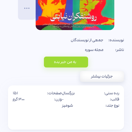
نویسنده:
جمعی از نویسندگان
ناشر:
مجله سوره
به من خبر بده
جزئیات بیشتر
رده سنی:
بزرگسال
صفحات:
۱۵۱
قالب:
-
وزن:
۳۰۰ گرم
نوع جلد:
شومیز