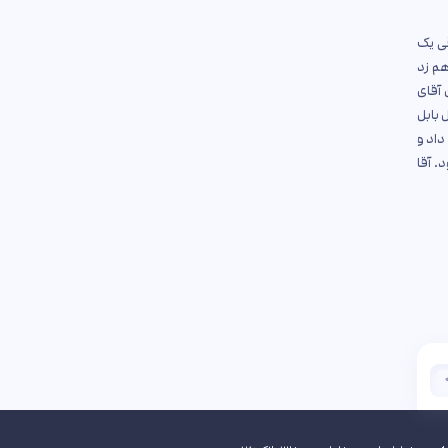
قی یک
هم زد
آقای
 بابل
داد و
. آقا