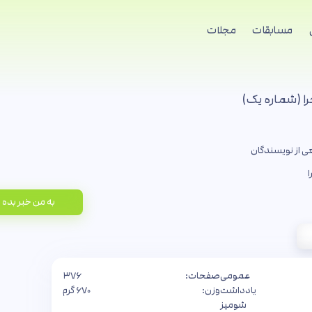
مسابقات
مجلات
ا (شماره یک)
 از نویسندگان
ا
به من خبر بده
عمومی
صفحات:
۳۷۶
یادداشت
وزن:
۶۷۰ گرم
شومیز