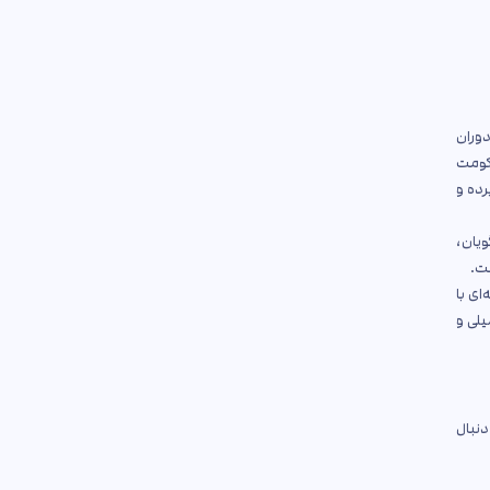
دوران
حکومت
رده و
ویان،
ت.
ای با
یلی و
دنبال