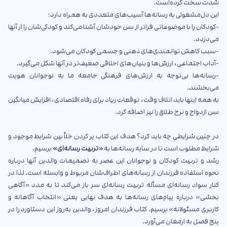
شدت سخت کرده‌است.
این دل‌مشغولی به رسانه‌ها آسیب‌های متعددی به همراه دارد:
-کودکان را با موضوعاتی فراتر از سن خودشان آشنا می‌کند و کودکی‌شان را از آنها
می‌دزدد.
-سبب کاهش توانمندی‌های ذهنی و جسمی کودکان می‌شود.
-آداب اجتماعی، ارزش‌ها و بنیان‌های اخلاقی ضعیف‌تر در آنها شکل می‌گیرد.
-رسانه‌ها بی‌توجه به ارزش‌های فرهنگی جامعه ما به نوجوانان هویت
می‌بخشند.
به همه اینها باید اتلاف وقت، توقعات زیاد برای رفاه اقتصادی، افزایش میانگین
سن ازدواج و نرخ طلاق را نیز اضافه کرد.
در چنین شرایطی چه باید کرد؟ هدف این کتاب پر کردن خلأ بین شرایط موجود و
شرایط مطلوب است تا در سایه رسانه‌ها به
«تربیت رسانه‌ای»
برسیم.
رشد و تربیت کودکان و نوجوانان این عصر به تصمیمات والدین آنها درباره
نحوه استفاده فرزندان از رسانه‌های اطراف‌شان مربوط و وابسته است. لذا در
کنار سواد رسانه‌ای مسأله تربیت رسانه‌ای سر باز می‌کند تا به مدد «آگاهی
بخشی» درباره پیام‌های رسانه‌ها به هدف نهایی یعنی «انتخاب آگاهانه و
کاربری مسئولانه» برسیم. کتاب فرزندان امروز، والدین به‌روز این دستاورد را در
پنج فصل به ارمغان می‌آورد.