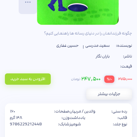
چگونه فرزندانمان را در دنیای رسانه ها راهنمایی کنیم؟
نویسنده:
سعید مدرسی
حسین غفاری
ناشر:
باران نگار
قیمت:
۲۴۷,۵۰۰
۲۷۵,۰۰۰
افزودن به سبد خرید
تومان
%۱۰
جزئیات بیشتر
رده سنی:
والدین / مربیان
صفحات:
۱۶۰
قالب:
یادداشت
وزن:
۱۴۸ گرم
نوع جلد:
شومیز
شابک:
9786229212448