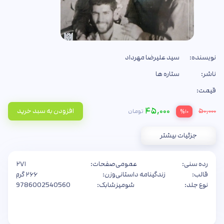
نویسنده:
سید علیرضا مهرداد
ناشر:
ستاره ها
قیمت:
۴۵,۰۰۰
۵۰,۰۰۰
افزودن به سبد خرید
تومان
%۱۰
جزئیات بیشتر
رده سنی:
عمومی
صفحات:
۲۷۱
قالب:
زندگینامه داستانی
وزن:
۲۶۶ گرم
نوع جلد:
شومیز
شابک:
9786002540560