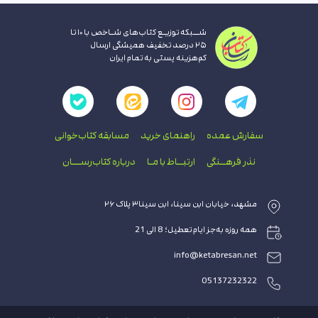
شــبکه توزیـع کتاب‌های شـاخص با ۱۰ تا
۲۵ درصد تخفیف همیشگی ارسال
کم‌هزینه پستی به تمام ایران
سفارش عمده
راهنمای‌ خرید
مسابقه کتاب‌خوانی
نذر فرهــنگی
ارتبــاط با‌ مـا
درباره کتاب‌رســـان
مشهد، خیابان ابن سینا، ابن سینا۳ پلاک ۲۶
همه روزه به‌جز ایام تعطیل؛ 8 الی 21
info@ketabresan.net
05137232322