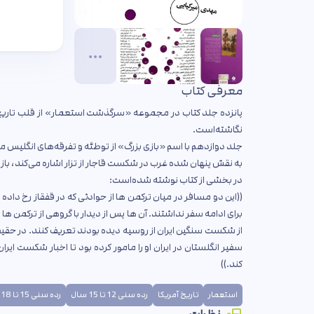
معرفی کتاب
پانزده جلد کتاب در مجموعه «سرگذشت استعمار» از قلب تاریخ 
نگاشته‌است.
جلد دوازدهم با اسم «بازی بزرگ» از توطئه و تفرقه‌های انگلیس 
به نقش پنهان شده غرب در شکست قاجار از تزار اشاره می‌کند، باز
در بخشی از کتاب نوشته شده‌است:
((این دو مسافر در میان ترکمن ها از حوادثی که در قفقاز رخ د
برای ادامه سفر نداشتند. آن ها پس از دیدار با گروهی از ترکمن ه
از شکست سنگین ایران از روسیه دیده بودند تعریف کنند. در حقیقت
سفیر انگلستان در ایران او را مامور کرده بود تا اخبار شکست ایران
کند.))
استعمار
تاریخ آمریکا
رده سنی 12 تا 15 سال
رده سنی 15 تا 18 سال