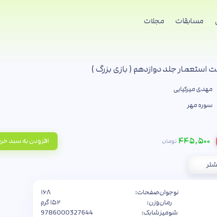
مسابقات
مجلات
استعمار جلد دوازدهم ( بازی بزرگ )
مهدی میرکیایی
سوره مهر
۴۴۵,۵۰۰
افزودن به سبد خر
تومان
شتر
نوجوان
صفحات:
۱۶۸
رمان
وزن:
۱۵۲ گرم
شومیز
شابک:
9786000327644