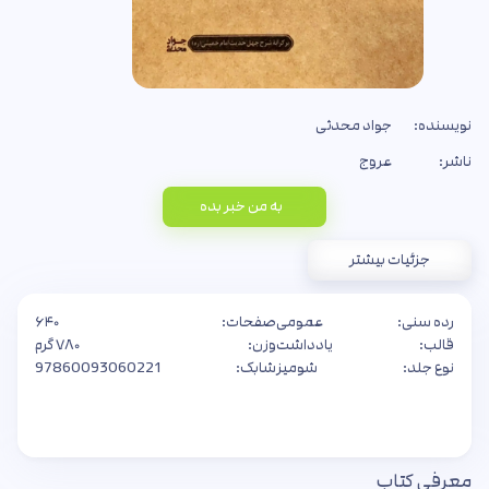
نویسنده:
جواد محدثی
ناشر:
عروج
به من خبر بده
جزئیات بیشتر
رده سنی:
عمومی
صفحات:
۶۴۰
قالب:
یادداشت
وزن:
۷۸۰ گرم
نوع جلد:
شومیز
شابک:
97860093060221
معرفی کتاب