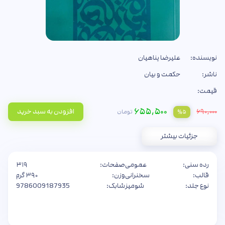
نویسنده:
علیرضا پناهیان
ناشر:
حکمت و بیان
قیمت:
۶۵۵,۵۰۰
۶۹۰,۰۰۰
افزودن به سبد خرید
تومان
%۵
جزئیات بیشتر
رده سنی:
عمومی
صفحات:
۳۱۹
قالب:
سخنرانی
وزن:
۳۹۰ گرم
نوع جلد:
شومیز
شابک:
9786009187935