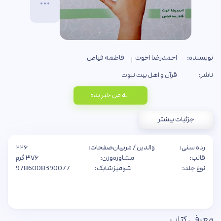
نویسنده:
احمدرضا اخوت
فاطمه فیاض
ناشر:
قرآن و اهل بیت نبوت
به من خبر بده
جزئیات بیشتر
رده سنی:
والدین / مربیان
صفحات:
۲۲۶
قالب:
مشاوره
وزن:
۳۷۶ گرم
نوع جلد:
شومیز
شابک:
9786008390077
معرفی کتاب